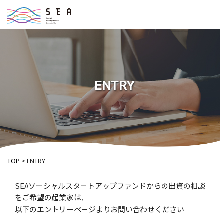
toggl
navig
ENTRY
TOP
ENTRY
SEAソーシャルスタートアップファンドからの​出資の​相談
を​ご希望の​起業家は、​
以下の​エントリーページより​お問い​合わせください​